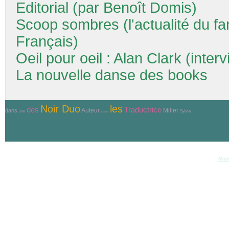
Editorial (par Benoît Domis)
Scoop sombres (l'actualité du f
Français)
Oeil pour oeil : Alan Clark (int
La nouvelle danse des books
Noir Duo
les
Traductrice
des
Auteur
Miller
dans
Sylvie
une
Ecrivain
© Copyri
Réalisation et hébergement
Mist