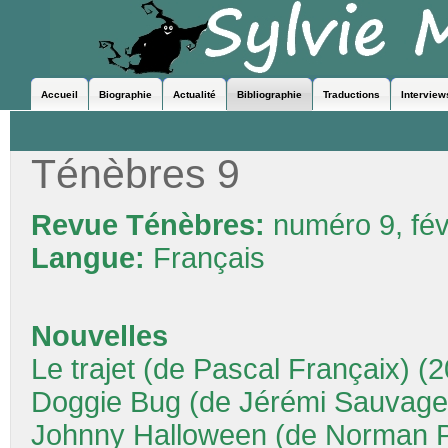
Accueil
Biographie
Actualité
Bibliographie
Traductions
Interview
Ténèbres 9
Revue Ténèbres:
numéro 9, fév
Langue:
Français
Nouvelles
Le trajet (de Pascal Françaix) (
Doggie Bug (de Jérémi Sauvage
Johnny Halloween (de Norman Pa