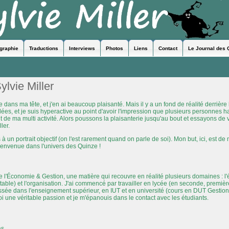
ographie
Traductions
Interviews
Photos
Liens
Contact
Le Journal des 
ylvie Miller
e dans ma tête, et j'en ai beaucoup plaisanté. Mais il y a un fond de réalité derrière
dées, et je suis hyperactive au point d'avoir l'impression que plusieurs personnes 
 de ma multi activité. Alors poussons la plaisanterie jusqu'au bout et essayons de vo
ler.
 un portrait objectif (on l'est rarement quand on parle de soi). Mon but, ici, est de 
bienvenue dans l'univers des Quinze !
l'Économie & Gestion, une matière qui recouvre en réalité plusieurs domaines : l'
able) et l'organisation. J'ai commencé par travailler en lycée (en seconde, premièr
assée dans l'enseignement supérieur, en IUT et en université (cours en DUT Gestion
oi une véritable passion et je m'épanouis dans le contact avec les étudiants.
as.