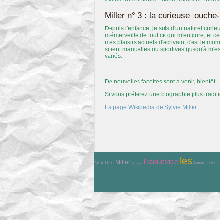
Miller n° 3 : la curieuse touche-
Depuis l'enfance, je suis d'un naturel curie
m'émerveille de tout ce qui m'entoure, et c
mes plaisirs actuels d'écrivain, c'est le mo
soient manuelles ou sportives (jusqu'à m'es
variés.
De nouvelles facettes sont à venir, bientôt.
Si vous préférez une biographie plus tradit
La page Wikipedia de Sylvie Miller
les
Traductrice
Miller
Noir Duo
des
Auteur
Ecrivain
dans