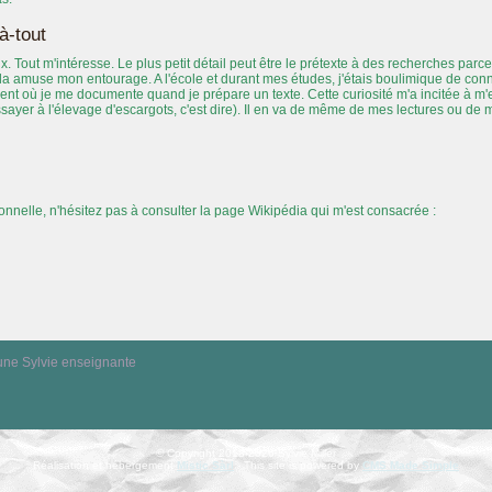
à-tout
ux. Tout m'intéresse. Le plus petit détail peut être le prétexte à des recherches parc
ela amuse mon entourage. A l'école et durant mes études, j'étais boulimique de conn
ment où je me documente quand je prépare un texte. Cette curiosité m'a incitée à m'es
sayer à l'élevage d'escargots, c'est dire). Il en va de même de mes lectures ou de 
ionnelle, n'hésitez pas à consulter la page Wikipédia qui m'est consacrée :
une
Sylvie
enseignante
© Copyright 2013-2026 Sylvie Miller
Réalisation et hébergement
Mistic Sàrl
- This site is powered by
CMS Made Simple