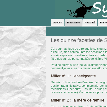
Accueil
Biographie
Actualité
Bibli
Les quinze facettes de S
J'ai pour habitude de dire que je suis quinz
à l'heure, mon cerveau brasse des kilos d'i
aussi ce que me disent les autres en parlant
filtre des quinze personnalités de M'âme Mil
Pour ce qui va suivre, ne vous attendez pas à
comment je vis et ce qui me motive. Alors 
Miller n° 1 : l'enseignante
Depuis un bon nombre d'années, j'enseigne 
gestion (administrative, commerciale, compt
techniciens supérieurs). Ensuite, je suis p
licence et en master). Ce métier est pour m
Miller n° 2 : la mère de famille
J'ai eu trois enfants : Marie, Claire et Thom