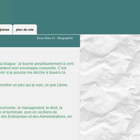
Quinze
plan du site
Vous êtes ici :
Biographie
 la blague : je tourne perpétuellement à cent
habitent mon enveloppe corporelle. C'est
ir si je pourrai me décrire à travers ce
montrer un peu qui je suis, ce que j'aime,
économie, le management, le droit, la
e et terminale, puis en sections de
 des Entreprises et des Administrations, en