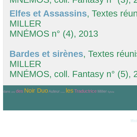
Elfes et Assassins
, Textes réu
MILLER
MNÉMOS n° (4), 2013
Bardes et sirènes
, Textes réun
MILLER
MNÉMOS, coll. Fantasy n° (5), 
Noir Duo
les
Traductrice
des
Auteur
Miller
dans
Sylvie
une
Ecrivain
© Copyri
Réalisation et hébergement
Mist