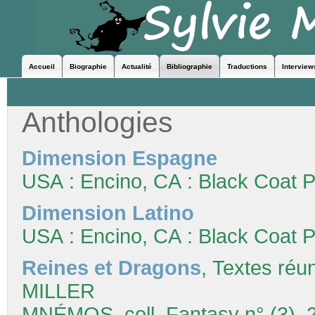
Accueil
Biographie
Actualité
Bibliographie
Traductions
Interview
Anthologies
Dimension Espagne
USA : Encino, CA : Black Coat P
Dimension Latino
USA : Encino, CA : Black Coat P
Reines et Dragons
, Textes réu
MILLER
MNÉMOS, coll. Fantasy n° (3), 