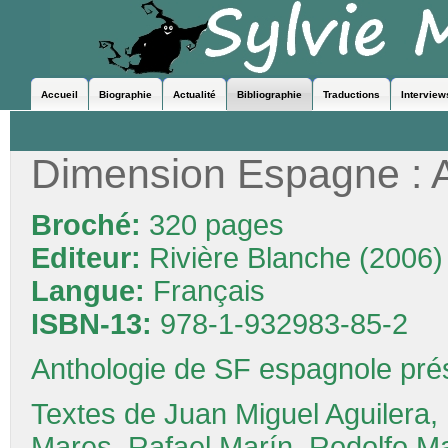
Accueil
Biographie
Actualité
Bibliographie
Traductions
Interview
Dimension Espagne : 
Broché:
320 pages
Editeur:
Rivière Blanche (2006)
Langue:
Français
ISBN-13:
978-1-932983-85-2
Anthologie de SF espagnole prése
Textes de Juan Miguel Aguilera, 
Mares, Rafael Marín, Rodolfo Ma