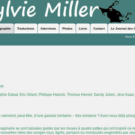
ographie
Traductions
Interviews
Photos
Liens
Contact
Le Journal des 
Vous êt
et.
hie Dabat, Eric Gilard, Philippe Halvick, Thomas Hervet, Sandy Julien, Jess Kaan,
s viennent, peut-être, d’une galaxie lointaine – très lointaine ? Avez-vous déjà plo
aginaire se sont laissées guider par les muses à quatre pattes qui ont inspiré ce re
s nouvelles nées des songes roux, tigrés, persans ou immaculés engendrés par ces p