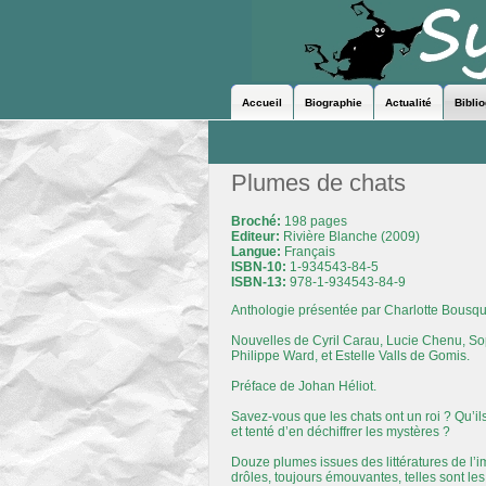
Accueil
Biographie
Actualité
Bibli
Plumes de chats
Broché:
198 pages
Editeur:
Rivière Blanche (2009)
Langue:
Français
ISBN-10:
1-934543-84-5
ISBN-13:
978-1-934543-84-9
Anthologie présentée par Charlotte Bousqu
Nouvelles de Cyril Carau, Lucie Chenu, Sop
Philippe Ward, et Estelle Valls de Gomis.
Préface de Johan Héliot.
Savez-vous que les chats ont un roi ? Qu’il
et tenté d’en déchiffrer les mystères ?
Douze plumes issues des littératures de l’im
drôles, toujours émouvantes, telles sont le