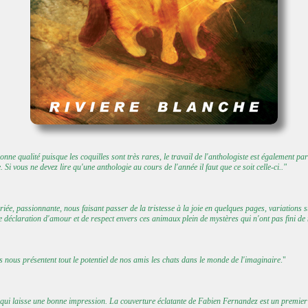
e bonne qualité puisque les coquilles sont très rares, le travail de l'anthologiste est également p
e. Si vous ne devez lire qu'une anthologie au cours de l'année il faut que ce soit celle-ci.."
ariée, passionnante, nous faisant passer de la tristesse à la joie en quelques pages, variation
e déclaration d'amour et de respect envers ces animaux plein de mystères qui n'ont pas fini de n
rs nous présentent tout le potentiel de nos amis les chats dans le monde de l'imaginaire
."
e qui laisse une bonne impression. La couverture éclatante de Fabien Fernandez est un premie