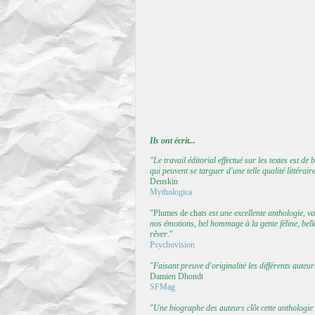
Ils ont écrit...
"Le travail éditorial effectué sur les textes est d
qui peuvent se targuer d'une telle qualité littérair
Deuskin
Mythologica
"Plumes de chats
est une excellente anthologie, v
nos émotions, bel hommage à la gente féline, bell
rêver
."
Psychovision
"
Faisant preuve d'originalité les différents auteu
Damien Dhondt
SFMag
"
Une biographe des auteurs clôt cette anthologi