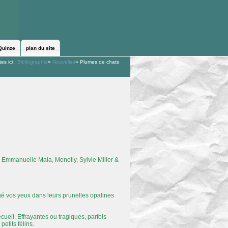
Quinze
plan du site
es ici :
Bibliographie
»
Nouvelles
»
Plumes de chats
 Emmanuelle Maia, Menolly, Sylvie Miller &
ngé vos yeux dans leurs prunelles opalines
cueil. Effrayantes ou tragiques, parfois
etits félins.