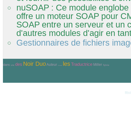
nuSOAP : Ce module englobe s
offre un moteur SOAP pour CM
SOAP entre un serveur et un 
d'autres modules d'agir en tant
Gestionnaires de fichiers ima
Noir Duo
les
Traductrice
des
Auteur
Miller
dans
Sylvie
une
Ecrivain
© Copyri
Réalisation et hébergement
Mist