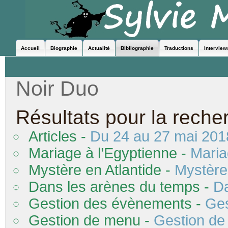
Accueil
Biographie
Actualité
Bibliographie
Traductions
Interview
Noir Duo
Résultats pour la reche
Articles -
Du 24 au 27 mai 2018
Mariage à l’Egyptienne -
Maria
Mystère en Atlantide -
Mystère 
Dans les arènes du temps -
Da
Gestion
des
évènements -
Ge
Gestion de menu -
Gestion d