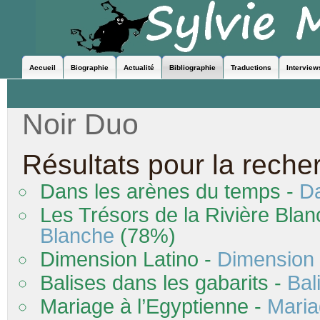
Accueil
Biographie
Actualité
Bibliographie
Traductions
Interview
Noir Duo
Résultats pour la reche
Dans
les arènes du temps -
D
Les Trésors de la Rivière Bla
Blanche
(78%)
Dimension Latino -
Dimension 
Balises
dans
les gabarits -
Bal
Mariage à l’Egyptienne -
Maria