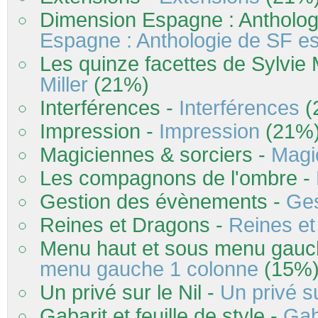
Dimension Espagne : Antholog
Espagne : Anthologie de SF e
Les quinze facettes de Sylvie M
Miller
(21%)
Interférences -
Interférences
(
Impression -
Impression
(21%
Magiciennes & sorciers -
Magi
Les compagnons de l'ombre -
Gestion des évènements -
Ges
Reines et Dragons -
Reines e
Menu haut et sous menu gauc
menu gauche 1 colonne
(15%
Un privé sur le Nil -
Un privé su
Gabarit et feuille de style -
Gaba