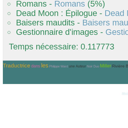
Romans -
Romans
(5%)
Dead Moon : Épilogue -
Dead 
Baisers maudits -
Baisers mau
Gestionnaire d'images -
Gesti
Temps nécessaire: 0.117773
Traductrice
les
Miller
dans
Rivière 
une
Auteur
Philippe Ward
Noir Duo
© Copyri
Réalisation et hébergement
Mist