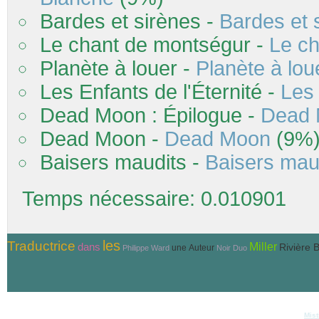
Bardes et sirènes -
Bardes et 
Le chant de montségur -
Le c
Planète à louer -
Planète à lou
Les Enfants de l'Éternité -
Les 
Dead Moon : Épilogue -
Dead 
Dead Moon -
Dead Moon
(9%
Baisers maudits -
Baisers mau
Temps nécessaire: 0.010901
Traductrice
les
Miller
dans
Rivière 
une
Auteur
Philippe Ward
Noir Duo
© Copyri
Réalisation et hébergement
Mist