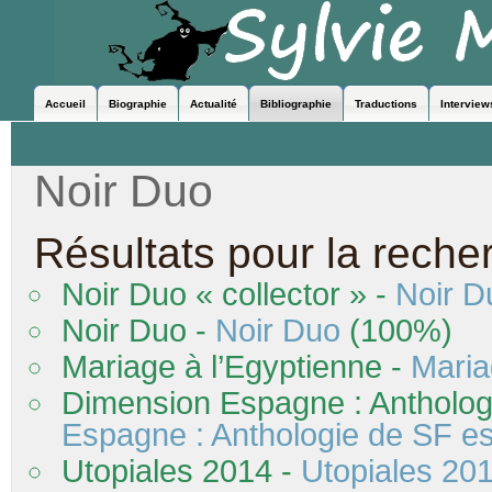
Accueil
Biographie
Actualité
Bibliographie
Traductions
Interview
Noir Duo
Résultats pour la reche
Noir Duo « collector » -
Noir D
Noir Duo -
Noir Duo
(100%)
Mariage à l’Egyptienne -
Maria
Dimension Espagne : Antholog
Espagne : Anthologie de SF e
Utopiales 2014 -
Utopiales 20