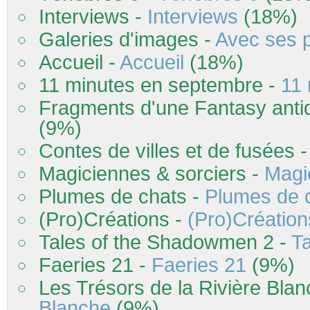
Interviews -
Interviews
(18%)
Galeries d'images -
Avec ses p
Accueil -
Accueil
(18%)
11 minutes en septembre -
11
Fragments d'une Fantasy anti
(9%)
Contes de villes et de fusées 
Magiciennes & sorciers -
Magi
Plumes de chats -
Plumes de 
(Pro)Créations -
(Pro)Création
Tales of the Shadowmen 2 -
T
Faeries 21 -
Faeries 21
(9%)
Les Trésors de la Rivière Bla
Blanche
(9%)