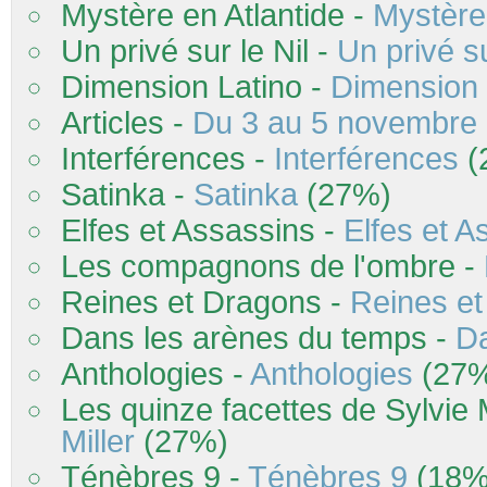
Mystère en Atlantide -
Mystère 
Un privé sur le Nil -
Un privé su
Dimension Latino -
Dimension 
Articles -
Du 3 au 5 novembre 
Interférences -
Interférences
(
Satinka -
Satinka
(27%)
Elfes et Assassins -
Elfes et A
Les compagnons de l'ombre -
Reines et Dragons -
Reines e
Dans les arènes du temps -
Da
Anthologies -
Anthologies
(27
Les quinze facettes de
Sylvie
M
Miller
(27%)
Ténèbres 9 -
Ténèbres 9
(18%