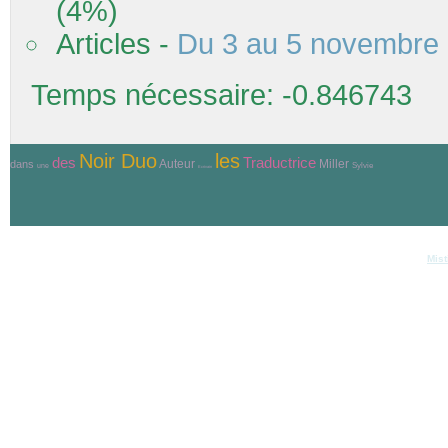
(4%)
Articles -
Du 3 au 5 novembre 
Temps nécessaire: -0.846743
Noir Duo
les
Traductrice
des
Auteur
Miller
dans
Sylvie
une
Ecrivain
© Copyri
Réalisation et hébergement
Mist