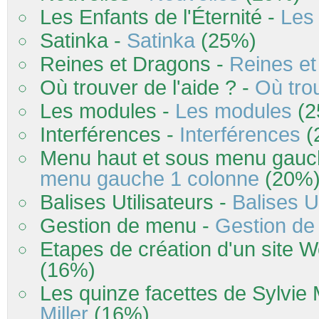
Les
Enfants de l'Éternité -
Les
Satinka -
Satinka
(25%)
Reines et Dragons -
Reines e
Où trouver de l'aide ? -
Où trou
Les
modules -
Les
modules
(2
Interférences -
Interférences
(
Menu haut et sous menu gauc
menu gauche 1 colonne
(20%
Balises Utilisateurs -
Balises Ut
Gestion de menu -
Gestion d
Etapes de création d'un site 
(16%)
Les
quinze facettes de Sylvie M
Miller
(16%)