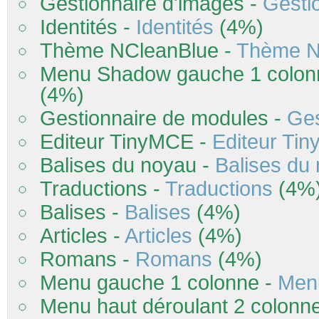
Gestionnaire d'images -
Gesti
Identités -
Identités
(4%)
Thème NCleanBlue -
Thème N
Menu Shadow gauche 1 colon
(4%)
Gestionnaire de modules -
Ges
Editeur TinyMCE -
Editeur Ti
Balises du noyau -
Balises du
Traductions -
Traductions
(4%
Balises -
Balises
(4%)
Articles -
Articles
(4%)
Romans -
Romans
(4%)
Menu gauche 1 colonne -
Men
Menu haut déroulant 2 colonn