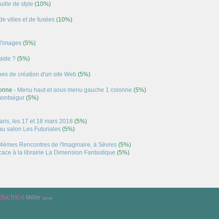
uille de style
(10%)
e villes et de fusées
(10%)
d'images
(5%)
'aide ?
(5%)
pes de création d'un site Web
(5%)
onne -
Menu haut et sous menu gauche 1 colonne
(5%)
montségur
(5%)
aris, les 17 et 18 mars 2018
(5%)
au salon Les Futuriales
(5%)
4èmes Rencontres de l'Imaginaire, à Sèvres
(5%)
ace à la librairie La Dimension Fantastique
(5%)
ductrice
Miller
Sylvie