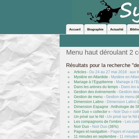
Accueil
Biographie
Actualité
Bibli
Menu haut déroulant 2 
Résultats pour la recherche "d
Articles -
Du 24 au 27 mai 2018 : aux I
Mystère en Atlantide -
Mystère en Atlan
Mariage à l’Egyptienne -
Mariage à l’
Dans les arènes du temps -
Dans les 
Gestion
des
évènements -
Gestion
des
Gestion de menu -
Gestion de menu
(
Dimension Latino -
Dimension Latino
(
Dimension Espagne : Anthologie de S
Noir Duo « collector » -
Noir Duo « coll
Un privé sur le Nil -
Un privé sur le Nil
Les compagnons de l'ombre -
Les com
Noir Duo -
Noir Duo
(36%)
Pages et navigation -
Pages et navigat
11 minutes en septembre -
11 minutes