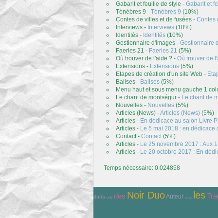
Gabarit et feuille de style -
Gabarit et fe
Ténèbres 9 -
Ténèbres 9
(10%)
Contes de villes et de fusées -
Contes d
Interviews -
Interviews
(10%)
Identités -
Identités
(10%)
Gestionnaire d'images -
Gestionnaire 
Faeries 21 -
Faeries 21
(5%)
Où trouver de l'aide ? -
Où trouver de l
Extensions -
Extensions
(5%)
Etapes de création d'un site Web -
Eta
Balises -
Balises
(5%)
Menu haut et sous menu gauche 1 col
Le chant de montségur -
Le chant de 
Nouvelles -
Nouvelles
(5%)
Articles (News) -
Articles (News)
(5%)
Articles -
En dédicace au salon Livre P
Articles -
Le 5 mai 2018 : en dédicace 
Contact -
Contact
(5%)
Articles -
Le 25 novembre 2017 : Aux 1
Articles -
Le 20 octobre 2017 : En dédic
Temps nécessaire: 0.024858
Noir Duo
les
Tra
des
Auteur
dans
une
Ecrivain