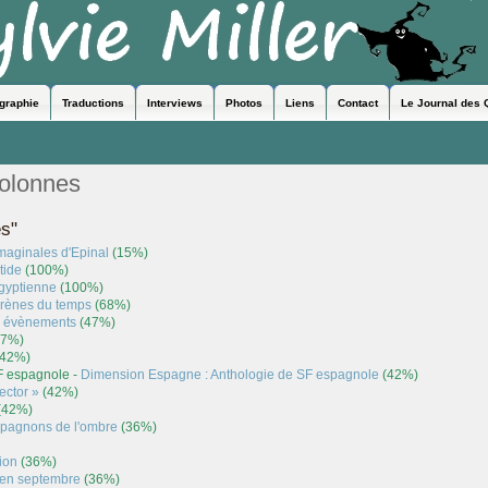
ographie
Traductions
Interviews
Photos
Liens
Contact
Le Journal des 
colonnes
es"
maginales d'Epinal
(15%)
tide
(100%)
Egyptienne
(100%)
arènes du temps
(68%)
évènements
(47%)
47%)
42%)
F espagnole -
Dimension Espagne : Anthologie de SF espagnole
(42%)
ector »
(42%)
(42%)
pagnons de l'ombre
(36%)
ion
(36%)
 en septembre
(36%)