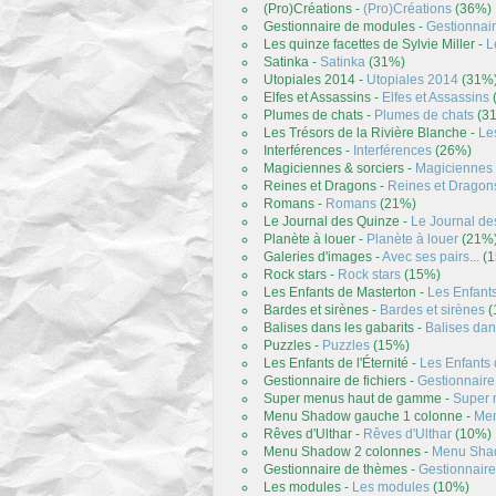
(Pro)Créations -
(Pro)Créations
(36%)
Gestionnaire de modules -
Gestionnai
Les quinze facettes de Sylvie Miller -
L
Satinka -
Satinka
(31%)
Utopiales 2014 -
Utopiales 2014
(31%
Elfes et Assassins -
Elfes et Assassins
Plumes de chats -
Plumes de chats
(3
Les Trésors de la Rivière Blanche -
Le
Interférences -
Interférences
(26%)
Magiciennes & sorciers -
Magiciennes 
Reines et Dragons -
Reines et Dragon
Romans -
Romans
(21%)
Le Journal
des
Quinze -
Le Journal
de
Planète à louer -
Planète à louer
(21%
Galeries d'images -
Avec ses pairs...
(1
Rock stars -
Rock stars
(15%)
Les Enfants de Masterton -
Les Enfant
Bardes et sirènes -
Bardes et sirènes
(
Balises dans les gabarits -
Balises dan
Puzzles -
Puzzles
(15%)
Les Enfants de l'Éternité -
Les Enfants d
Gestionnaire de fichiers -
Gestionnaire 
Super menus haut de gamme -
Super 
Menu Shadow gauche 1 colonne -
Men
Rêves d'Ulthar -
Rêves d'Ulthar
(10%)
Menu Shadow 2 colonnes -
Menu Sha
Gestionnaire de thèmes -
Gestionnair
Les modules -
Les modules
(10%)