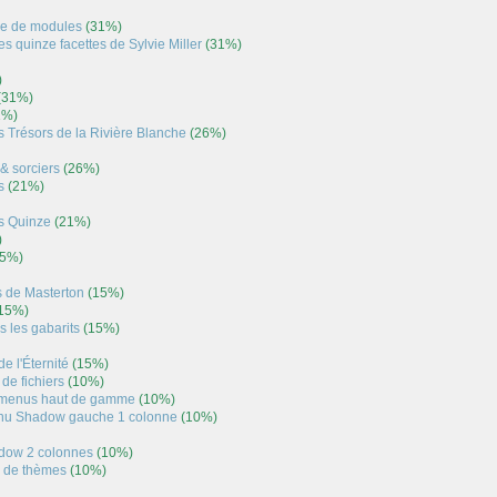
re de modules
(31%)
es quinze facettes de Sylvie Miller
(31%)
)
(31%)
1%)
s Trésors de la Rivière Blanche
(26%)
& sorciers
(26%)
s
(21%)
s
Quinze
(21%)
)
5%)
s de Masterton
(15%)
15%)
s les gabarits
(15%)
e l'Éternité
(15%)
de fichiers
(10%)
menus haut de gamme
(10%)
u Shadow gauche 1 colonne
(10%)
dow 2 colonnes
(10%)
e de thèmes
(10%)