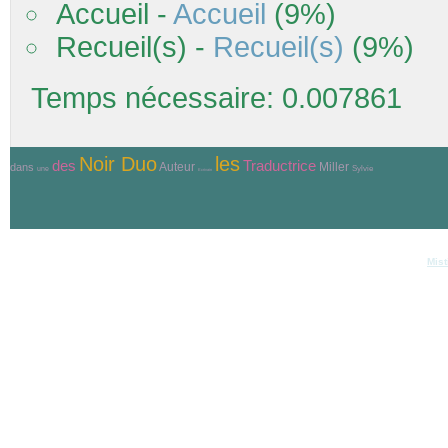
Accueil -
Accueil
(9%)
Recueil(s) -
Recueil(s)
(9%)
Temps nécessaire: 0.007861
Noir Duo
les
Traductrice
des
Auteur
Miller
dans
Sylvie
une
Ecrivain
© Copyri
Réalisation et hébergement
Mist