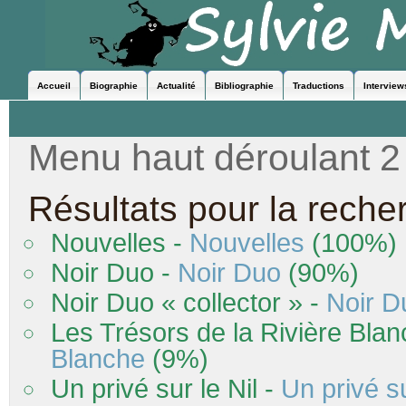
Accueil
Biographie
Actualité
Bibliographie
Traductions
Interview
Menu haut déroulant 2
Résultats pour la reche
Nouvelles -
Nouvelles
(100%)
Noir
Duo
-
Noir
Duo
(90%)
Noir
Duo
« collector » -
Noir
D
Les Trésors de la Rivière Bla
Blanche
(9%)
Un privé sur le Nil -
Un privé su