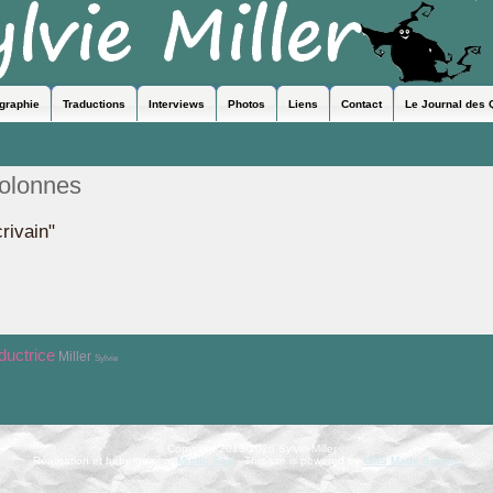
ographie
Traductions
Interviews
Photos
Liens
Contact
Le Journal des 
colonnes
rivain"
ductrice
Miller
Sylvie
© Copyright 2013-2026 Sylvie Miller
Réalisation et hébergement
Mistic Sàrl
- This site is powered by
CMS Made Simple