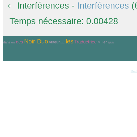
Interférences -
Interférences
(
Temps nécessaire: 0.00428
Noir Duo
les
Traductrice
des
Auteur
Miller
dans
Sylvie
une
Ecrivain
© Copyri
Réalisation et hébergement
Mist