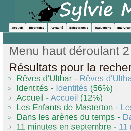
Accueil
Biographie
Actualité
Bibliographie
Traductions
Interview
Menu haut déroulant 2
Résultats pour la reche
Rêves d'Ulthar -
Rêves d'Ulth
Identités -
Identités
(56%)
Accueil -
Accueil
(12%)
Les Enfants de Masterton -
Le
Dans les arènes du temps -
Da
11 minutes en septembre -
11